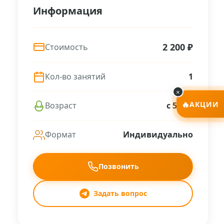
Информация
2 200 ₽
Стоимость
Кол-во занятий
1
×
🔥
АКЦИИ
Возраст
с 5 лет
Формат
Индивидуально
Позвонить
Задать вопрос