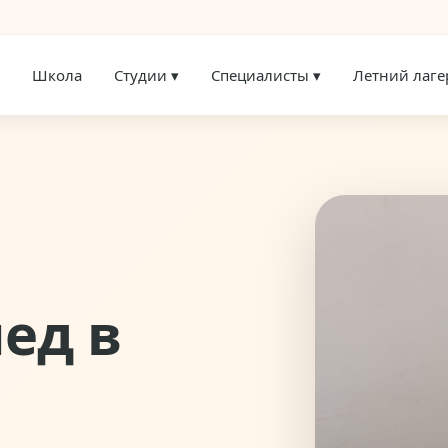
▾
Школа
Студии ▾
Специалисты ▾
Летний лаге
ед в